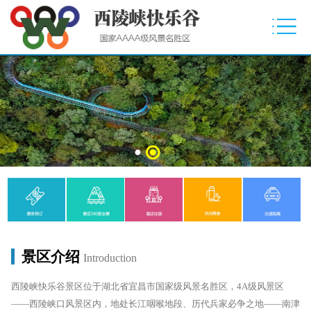
景区介绍
Introduction
西陵峡快乐谷景区位于湖北省宜昌市国家级风景名胜区，4A级风景区
——西陵峡口风景区内，地处长江咽喉地段、历代兵家必争之地——南津