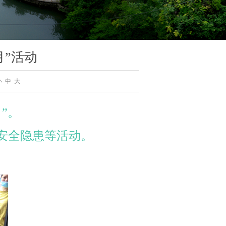
月”活动
小
中
大
”。
安全隐患等活动。