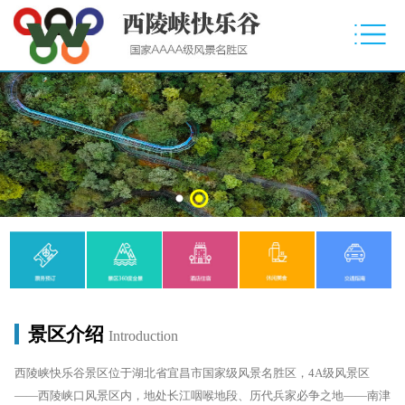
景区介绍
Introduction
西陵峡快乐谷景区位于湖北省宜昌市国家级风景名胜区，4A级风景区
——西陵峡口风景区内，地处长江咽喉地段、历代兵家必争之地——南津